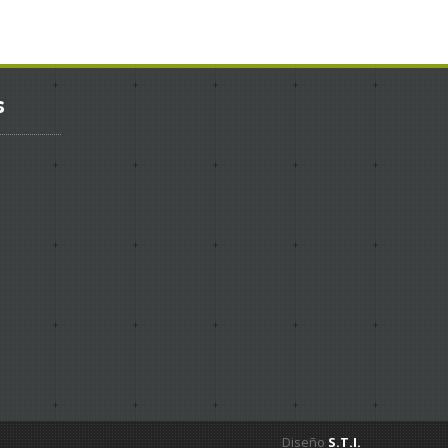
s
Diseño
S.T.I.